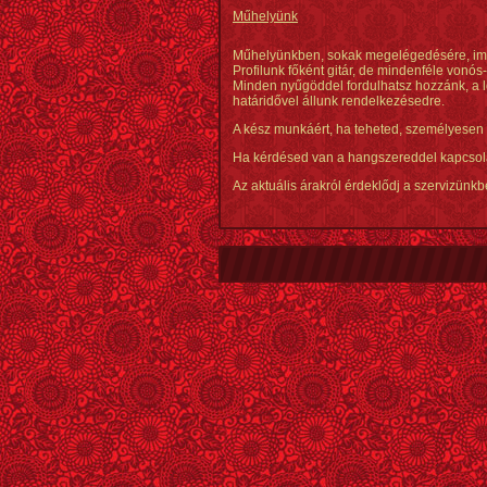
Műhelyünk
Műhelyünkben, sokak megelégedésére, immá
Profilunk főként gitár, de mindenféle vonós
Minden nyűgöddel fordulhatsz hozzánk, a l
határidővel állunk rendelkezésedre.
A kész munkáért, ha teheted, személyesen
Ha kérdésed van a hangszereddel kapcsola
Az aktuális árakról érdeklődj a szervizünkb