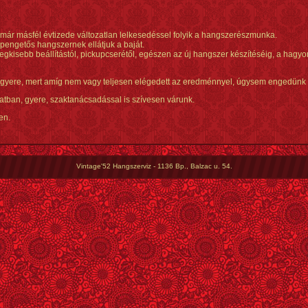
r másfél évtizede változatlan lelkesedéssel folyik a hangszerészmunka.
-pengetős hangszernek ellátjuk a baját.
egkisebb beállítástól, pickupcserétől, egészen az új hangszer készítéséig, a hag
 gyere, mert amíg nem vagy teljesen elégedett az eredménnyel, úgysem engedünk 
tban, gyere, szaktanácsadással is szívesen várunk.
en.
Vintage'52 Hangszerviz - 1136 Bp., Balzac u. 54.