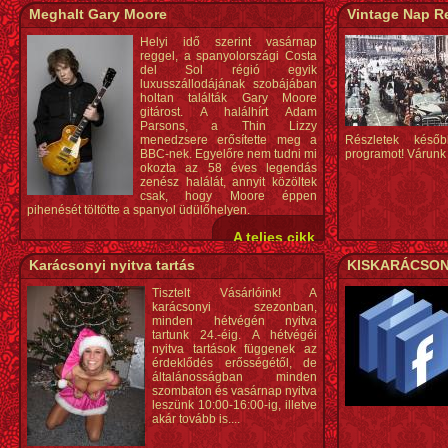
Meghalt Gary Moore
Vintage Nap R
Helyi idő szerint vasárnap
reggel, a spanyolországi Costa
del Sol régió egyik
luxusszállodájának szobájában
holtan találták Gary Moore
gitárost. A halálhírt Adam
Parsons, a Thin Lizzy
menedzsere erősítette meg a
Részletek késő
BBC-nek. Egyelőre nem tudni mi
programot! Várunk 
okozta az 58 éves legendás
zenész halálát, annyit közöltek
csak, hogy Moore éppen
pihenését töltötte a spanyol üdülőhelyen.
A teljes cikk
Karácsonyi nyitva tartás
KISKARÁCSO
Tisztelt Vásárlóink! A
karácsonyi szezonban,
minden hétvégén nyitva
tartunk 24.-éig. A hétvégéi
nyitva tartások függenek az
érdeklődés erősségétől, de
általánosságban minden
szombaton és vasárnap nyitva
leszünk 10:00-16:00-ig, illetve
akár tovább is....