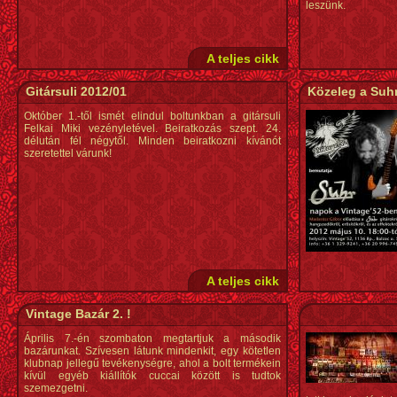
leszünk.
A teljes cikk
Gitársuli 2012/01
Közeleg a Su
Október 1.-től ismét elindul boltunkban a gitársuli
Felkai Miki vezényletével. Beiratkozás szept. 24.
délután fél négytől. Minden beiratkozni kívánót
szeretettel várunk!
A teljes cikk
Vintage Bazár 2. !
Április 7.-én szombaton megtartjuk a második
bazárunkat. Szívesen látunk mindenkit, egy kötetlen
klubnap jellegű tevékenységre, ahol a bolt termékein
kívül egyéb kiállítók cuccai között is tudtok
szemezgetni.