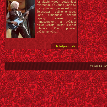
Az alábbi videón betekintést
nyerhetünk Öt János (John 5)
gyönyörű és igazán exkluzív
Telecaster gyűjteményébe.
John elmondása szerint
rajong ezekért a
hangszerekért, a gyűjtést
akkor kezdte, mikor sikerült
túladnia Kiss poszter
gyűjteményén....
A teljes cikk
Vintage'52 Hang