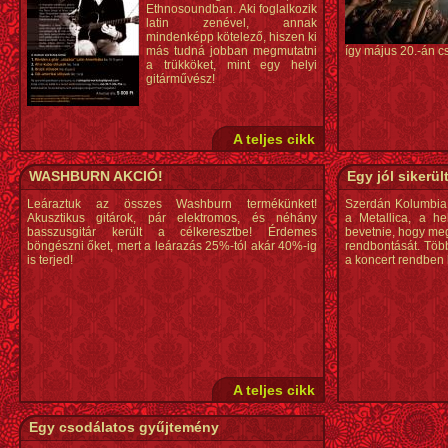
Ethnosoundban. Aki foglalkozik
latin zenével, annak
mindenképp kötelező, hiszen ki
más tudná jobban megmutatni
így május 20.-án cs
a trükköket, mint egy helyi
gitárművész!
A teljes cikk
WASHBURN AKCIÓ!
Egy jól sikerül
Leáraztuk az összes Washburn termékünket!
Szerdán Kolumbia 
Akusztikus gitárok, pár elektromos, és néhány
a Metallica, a he
basszusgitár került a célkeresztbe! Érdemes
bevetnie, hogy me
böngészni őket, mert a leárazás 25%-tól akár 40%-ig
rendbontását. Több 
is terjed!
a koncert rendben 
A teljes cikk
Egy csodálatos gyűjtemény