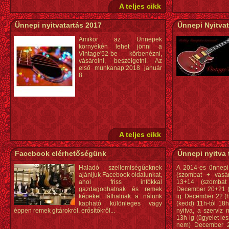
A teljes cikk
Ünnepi nyitvatartás 2017
Ünnepi Nyitvat
Amikor az Ünnepek
környékén lehet jönni a
Vintage'52-be körbenézni,
vásárolni, beszélgetni. Az
első munkanap:2018 január
8.
A teljes cikk
Facebook elérhetőségünk
Ünnepi nyitva 
Haladó szellemiségűeknek
A 2014-es ünnepi
ajánljuk Facebook oldalunkat,
(szombat + vasá
ahol friss infókkal
13+14 (szombat
gazdagodhatnak és remek
December 20+21 (s
képeket láthatnak a nálunk
ig. December 22 (h
kapható különleges vagy
(kedd) 11h-tól 18h
éppen remek gitárokról, erősítőkről...
nyitva, a szerviz
13h-ig (ügyelet les
nem) December 25