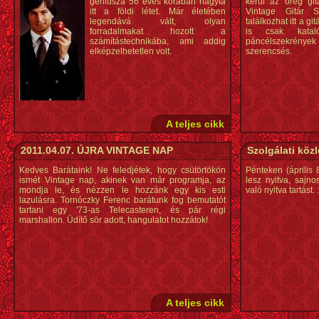
géniusza 56 éves korában hagyta
kerül az öreg gitá
itt a földi létet. Már életében
Vintage Gitár 
legendává vált, olyan
találkozhat itt a g
forradalmakat hozott a
is csak kataló
számítástechnikába, ami addig
páncélszekrénye
elképzelhetetlen volt.
szerencsés.
A teljes cikk
2011.04.07. ÚJRA VINTAGE NAP
Szolgálati köz
Kedves Barátaink! Ne feledjétek, hogy csütörtökön
Pénteken (április 
ismét Vintage nap, akinek van már programja, az
lesz nyitva, sajn
mondja le, és nézzen le hozzánk egy kis esti
való nyitva tartást. :
lazulásra. Tornóczky Ferenc barátunk fog bemutatót
tartani egy '73-as Telecasteren, és pár régi
marshallon. Üdítő sör adott, hangulatot hozzátok!
A teljes cikk