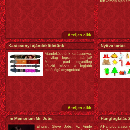
tett komoly ajánlato
A teljes cikk
Karácsonyi ajándékötletünk
Nyitva tartás
Ajándékötletünk karácsonyra:
a világ legszebb pántjai!
Minden pánt egyedileg
készül, kézzel, a legjobb
minőségű anyagokból.
A teljes cikk
Im Memoriam Mr. Jobs.
Hangfoglalás 
Elhunyt Steve Jobs. Az Apple
A Hangfoglaláson 