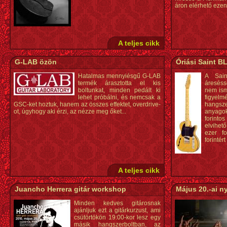
áron elérhető ezen 
A teljes cikk
G-LAB özön
Óriási Saint B
Hatalmas mennyiésgű G-LAB
A Sain
termék árasztotta el kis
áresés
boltunkat, minden pedált ki
nem ism
lehet próbálni, és nemcsak a
figye
GSC-ket hoztuk, hanem az összes effektet, overdrive-
hangs
ot, úgyhogy aki érzi, az nézze meg őket...
anyagok
forint
elvihet
ezer fo
forintér
A teljes cikk
Juancho Herrera gitár workshop
Május 20.-ai ny
Minden kedves gitárosnak
ajánljuk ezt a gitárkurzust, ami
csütörtökön 19:00-kor lesz egy
másik hangszerboltban, az