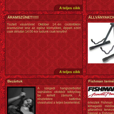
A teljes cikk
ÁRAMSZÜNET!!!!!
ÁLLVÁNYAKCI
Tisztelt vásárlóink! Október 14.-én csütörtökön
áramszünet lesz az egész környéken, éppen ezért
csak délután 14:00-kor tudunk csak kinyitni!
A teljes cikk
Bezártuk
Fishman termé
A szegedi hangszerboltot
sajnálatos okokból kifolyólag
be kellett zárnunk. A
részletekre kattintva
olvashatod a teljes bejelentést.
érkeztek Fishman e
kimagasló minős
gitárokhoz terveze
híressé a Fishman